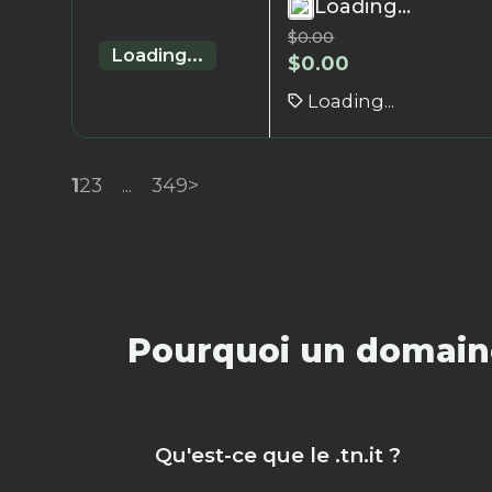
Loading...
$
0.00
Loading...
$
0.00
Loading...
1
2
3
...
349
>
Pourquoi un domaine 
Qu'est-ce que le .tn.it ?