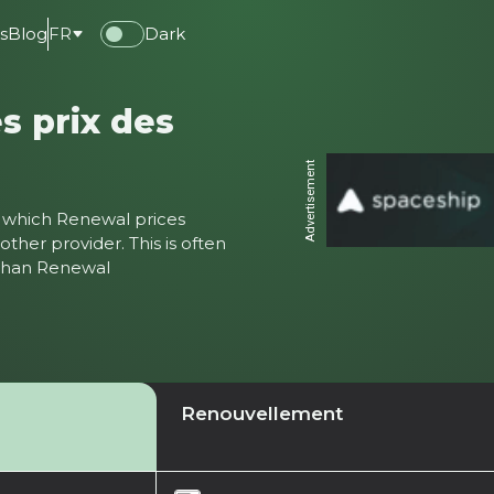
s
Blog
FR
Dark
s prix des
Advertisement
ter which Renewal prices
ther provider. This is often
 than Renewal
Renouvellement