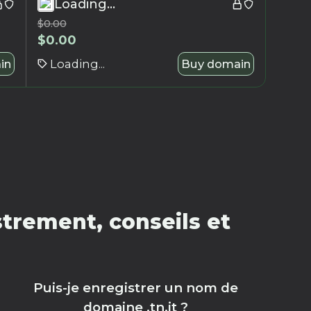
Loading...
$
0.00
$
0.00
in
Loading...
Buy domain
strement, conseils et
Puis-je enregistrer un nom de
domaine .tn.it ?