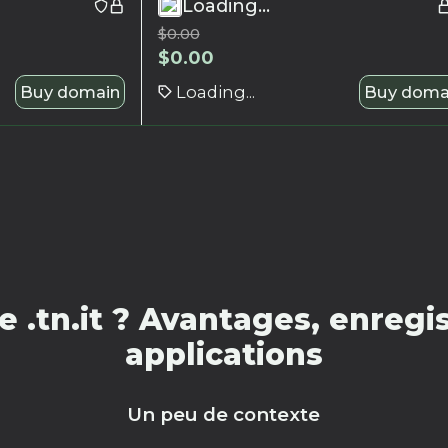
Loading...
$
0.00
$
0.00
Buy domain
Loading...
Buy doma
.tn.it ? Avantages, enregi
applications
Un peu de contexte