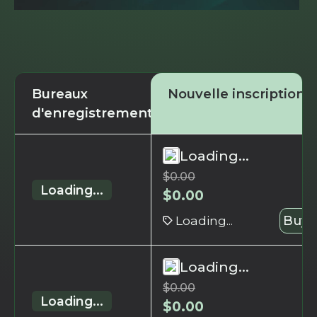
Bureaux
Nouvelle inscription
d'enregistrement
Loading...
$
0.00
Loading...
$
0.00
Loading...
Buy 
Loading...
$
0.00
Loading...
$
0.00