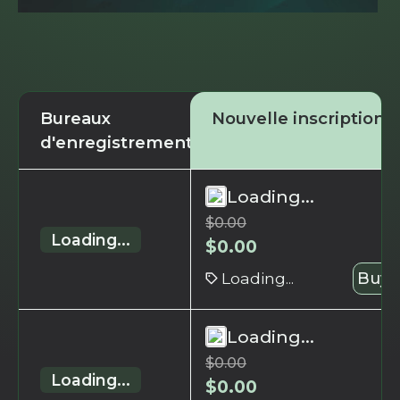
Bureaux
Nouvelle inscription
d'enregistrement
Loading...
$
0.00
Loading...
$
0.00
Loading...
Buy 
Loading...
$
0.00
Loading...
$
0.00