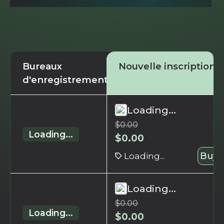
Bureaux
Nouvelle inscription
d'enregistrement
Loading...
$
0.00
Loading...
$
0.00
Loading...
Buy 
Loading...
$
0.00
Loading...
$
0.00