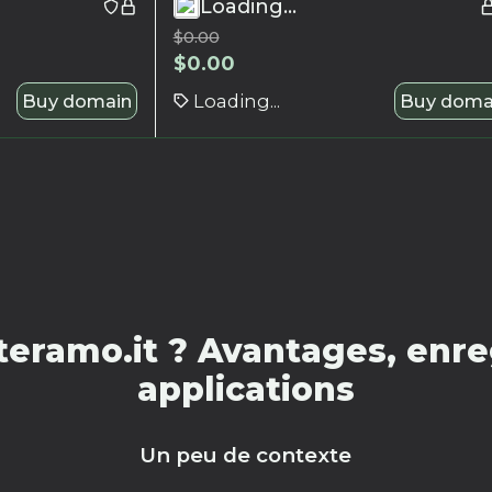
Loading...
$
0.00
$
0.00
Buy domain
Loading...
Buy doma
eramo.it ? Avantages, enre
applications
Un peu de contexte