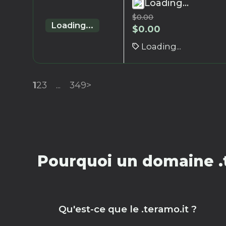
Loading...
$
0.00
Loading...
$
0.00
Loading...
1
2
3
...
349
>
Pourquoi un domaine .t
Qu'est-ce que le .teramo.it ?