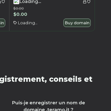
Loading...
$
0.00
$
0.00
in
Loading...
Buy domain
gistrement, conseils et
Puis-je enregistrer un nom de
domaine .teramo.it ?