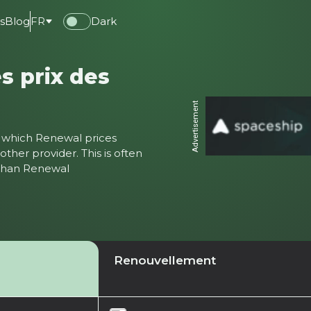
s
Blog
FR
Dark
s prix des
Advertisement
ter which Renewal prices
ther provider. This is often
 than Renewal
Renouvellement