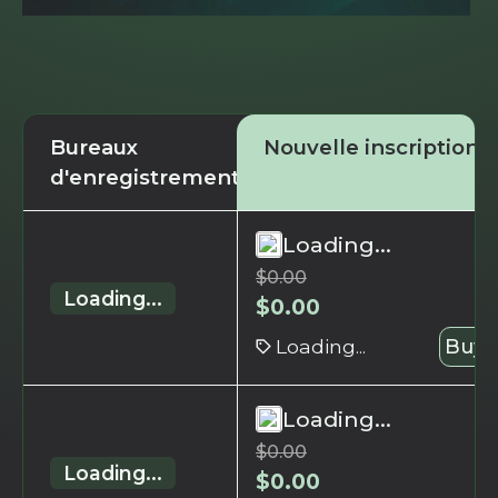
Bureaux
Nouvelle inscription
d'enregistrement
Loading...
$
0.00
Loading...
$
0.00
Loading...
Buy 
Loading...
$
0.00
Loading...
$
0.00