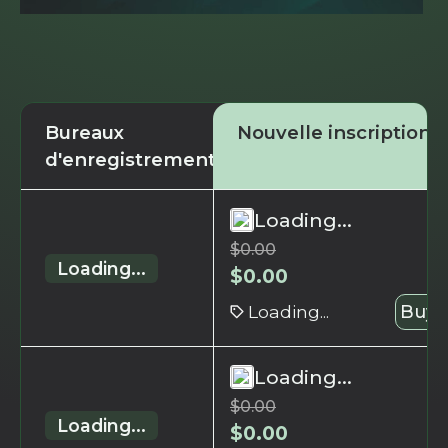
Bureaux
Nouvelle inscription
d'enregistrement
Loading...
$
0.00
Loading...
$
0.00
Loading...
Buy 
Loading...
$
0.00
Loading...
$
0.00