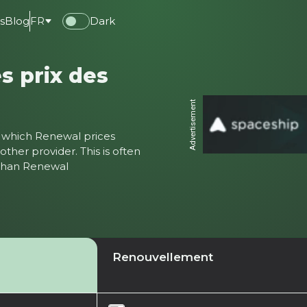
s
Blog
FR
Dark
s prix des
Advertisement
ter which Renewal prices
ther provider. This is often
 than Renewal
Renouvellement