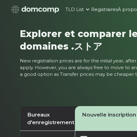
TLD List
Registraires
À propo
Explorer et comparer le
domaines .ストア
New registration prices are for the initial year, af
apply. However, you are always free to move to ano
a good option as Transfer prices may be cheaper
Bureaux
Nouvelle inscription
d'enregistrement