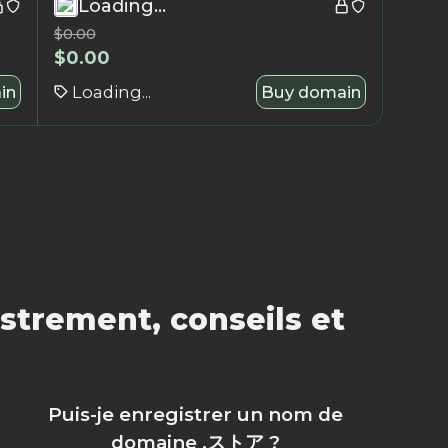
Loading...
$
0.00
$
0.00
in
Loading...
Buy domain
trement, conseils et
Puis-je enregistrer un nom de
domaine .ストア ?