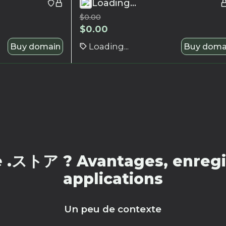
Loading...
$
0.00
$
0.00
Buy domain
Loading...
Buy doma
 .ストア ? Avantages, enregis
applications
Un peu de contexte