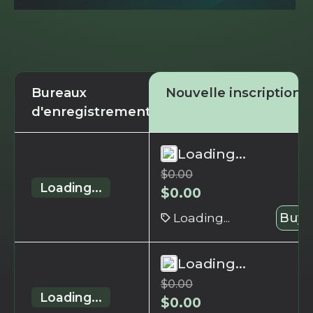
Bureaux
Nouvelle inscription
d'enregistrement
Loading...
$
0.00
Loading...
$
0.00
Loading...
Buy 
Loading...
$
0.00
Loading...
$
0.00