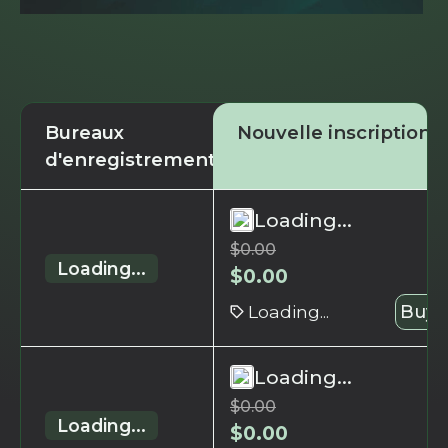
Bureaux
Nouvelle inscription
d'enregistrement
Loading...
$
0.00
Loading...
$
0.00
Loading...
Buy 
Loading...
$
0.00
Loading...
$
0.00