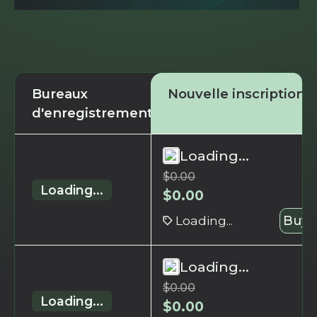
Bureaux
Nouvelle inscription
d'enregistrement
Loading...
$
0.00
Loading...
$
0.00
Loading...
Buy 
Loading...
$
0.00
Loading...
$
0.00