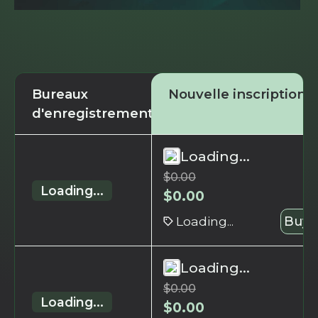
Bureaux
Nouvelle inscription
d'enregistrement
Loading...
$
0.00
Loading...
$
0.00
Loading...
Buy 
Loading...
$
0.00
Loading...
$
0.00