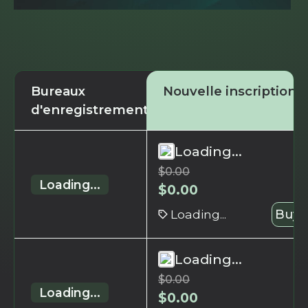
Bureaux
Nouvelle inscription
d'enregistrement
Loading...
$
0.00
Loading...
$
0.00
Loading...
Buy 
Loading...
$
0.00
Loading...
$
0.00