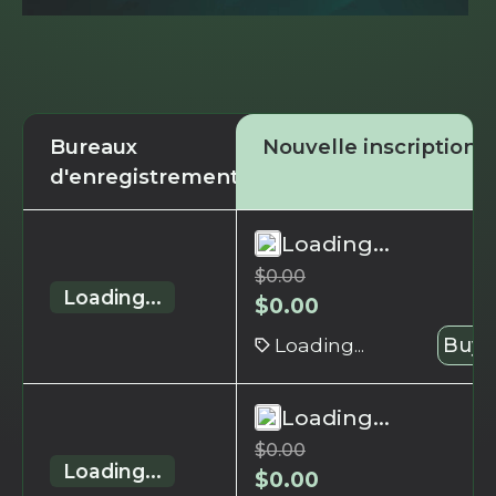
Bureaux
Nouvelle inscription
d'enregistrement
Loading...
$
0.00
Loading...
$
0.00
Loading...
Buy 
Loading...
$
0.00
Loading...
$
0.00