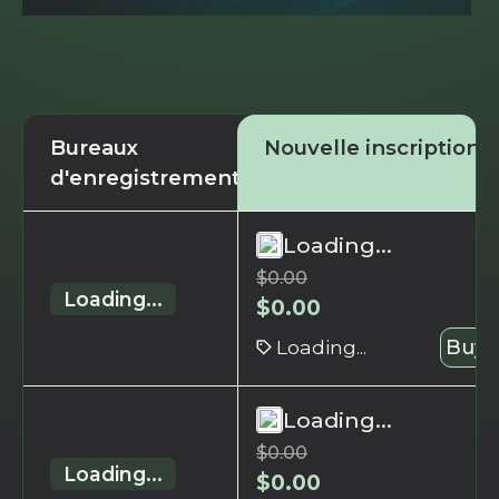
Bureaux
Nouvelle inscription
d'enregistrement
Loading...
$
0.00
Loading...
$
0.00
Loading...
Buy 
Loading...
$
0.00
Loading...
$
0.00