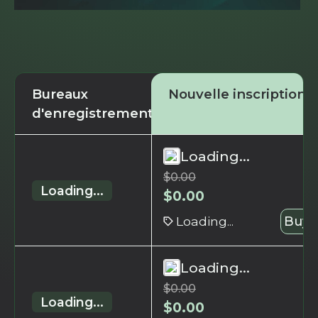
Bureaux
Nouvelle inscription
d'enregistrement
Loading...
$
0.00
Loading...
$
0.00
Loading...
Buy 
Loading...
$
0.00
Loading...
$
0.00