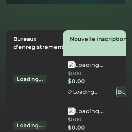
Bureaux
Nouvelle inscription
d'enregistrement
Loading...
$
0.00
Loading...
$
0.00
Loading...
Buy 
Loading...
$
0.00
Loading...
$
0.00