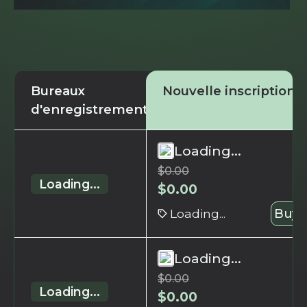
Bureaux
Nouvelle inscription
d'enregistrement
Loading...
$
0.00
Loading...
$
0.00
Loading...
Buy 
Loading...
$
0.00
Loading...
$
0.00