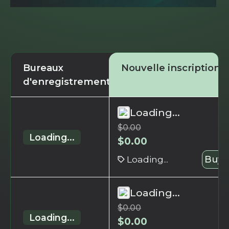
Bureaux
Nouvelle inscription
d'enregistrement
Loading...
$
0.00
Loading...
$
0.00
Loading...
Buy 
Loading...
$
0.00
Loading...
$
0.00