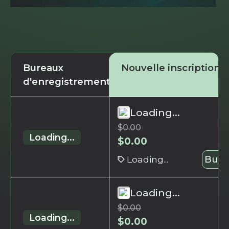
Bureaux
Nouvelle inscription
d'enregistrement
Loading...
$
0.00
Loading...
$
0.00
Loading...
Buy 
Loading...
$
0.00
Loading...
$
0.00