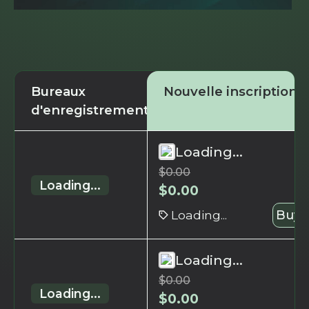
Bureaux
Nouvelle inscription
d'enregistrement
Loading...
$
0.00
Loading...
$
0.00
Loading...
Buy 
Loading...
$
0.00
Loading...
$
0.00