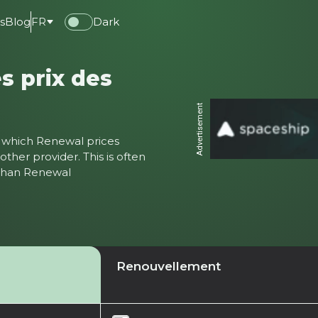
s
Blog
FR
Dark
s prix des
Advertisement
ter which Renewal prices
ther provider. This is often
 than Renewal
Renouvellement