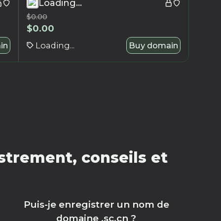
Loading...
$
0.00
$
0.00
in
Loading...
Buy domain
strement, conseils et
Puis-je enregistrer un nom de
domaine .sc.cn ?