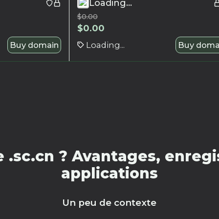
Loading...
$
0.00
$
0.00
Buy domain
Loading...
Buy doma
.sc.cn ? Avantages, enregi
applications
Un peu de contexte