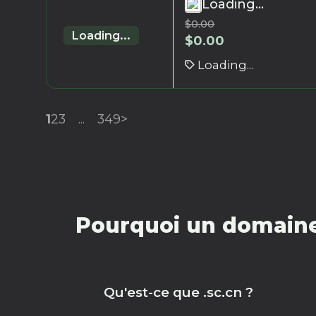
Loading...
$
0.00
Loading...
$
0.00
Loading...
1
2
3
...
349
>
Pourquoi un domaine 
Qu'est-ce que .sc.cn ?