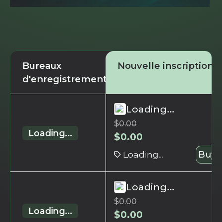
Bureaux
Nouvelle inscription
d'enregistrement
Loading...
$
0.00
Loading...
$
0.00
Loading...
Buy 
Loading...
$
0.00
Loading...
$
0.00