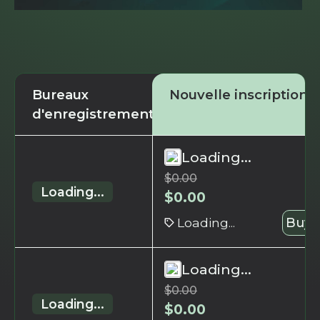
Bureaux
Nouvelle inscription
d'enregistrement
Loading...
$
0.00
Loading...
$
0.00
Loading...
Buy 
Loading...
$
0.00
Loading...
$
0.00