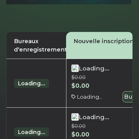
Bureaux
Nouvelle inscription
d'enregistrement
Loading...
$
0.00
Loading...
$
0.00
Loading...
Buy 
Loading...
$
0.00
Loading...
$
0.00