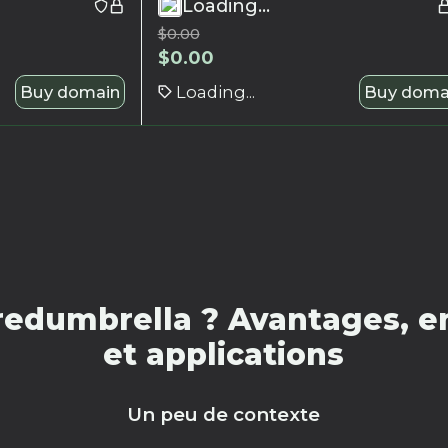
Loading...
$
0.00
$
0.00
Buy domain
Loading...
Buy doma
redumbrella ? Avantages, en
et applications
Un peu de contexte