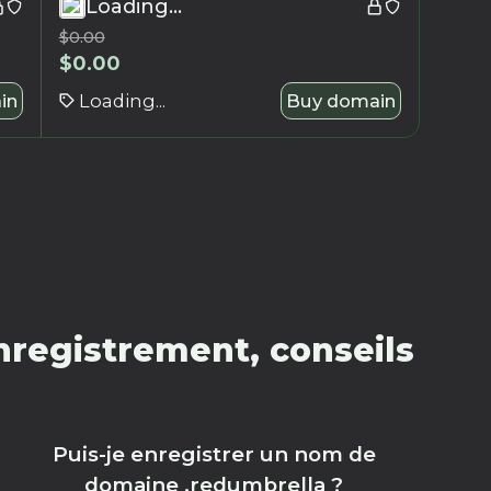
Loading...
$
0.00
$
0.00
in
Loading...
Buy domain
registrement, conseils
Puis-je enregistrer un nom de
domaine .redumbrella ?