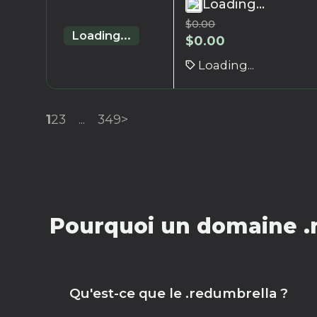
Loading...
$
0.00
Loading...
$
0.00
Loading...
1
2
3
...
349
>
Pourquoi un domaine .
Qu'est-ce que le .redumbrella ?