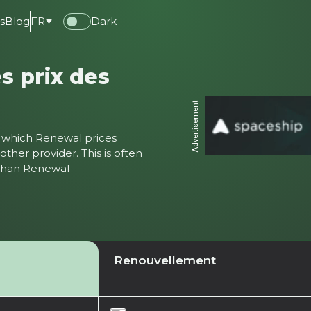
s
Blog
FR
Dark
s prix des
Advertisement
ter which Renewal prices
ther provider. This is often
 than Renewal
Renouvellement