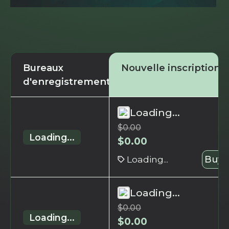
Bureaux
Nouvelle inscription
d'enregistrement
Loading...
$
0.00
Loading...
$
0.00
Loading...
Buy 
Loading...
$
0.00
Loading...
$
0.00