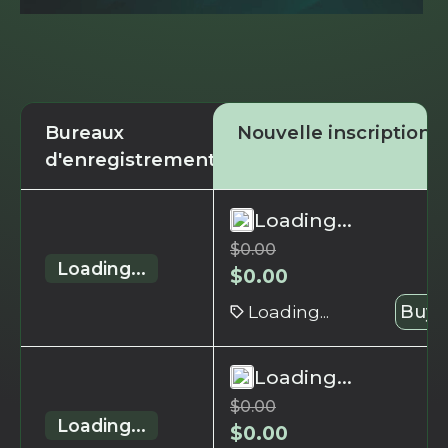
Bureaux
Nouvelle inscription
d'enregistrement
Loading...
$
0.00
Loading...
$
0.00
Loading...
Buy 
Loading...
$
0.00
Loading...
$
0.00