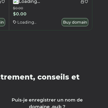
Loading...
$
0.00
$
0.00
in
Loading...
Buy domain
trement, conseils et
Puis-je enregistrer un nom de
domaine .pub ?