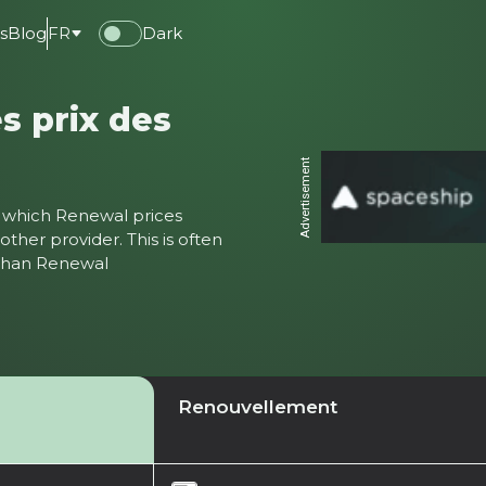
s
Blog
FR
Dark
s prix des
Advertisement
ter which Renewal prices
ther provider. This is often
 than Renewal
Renouvellement