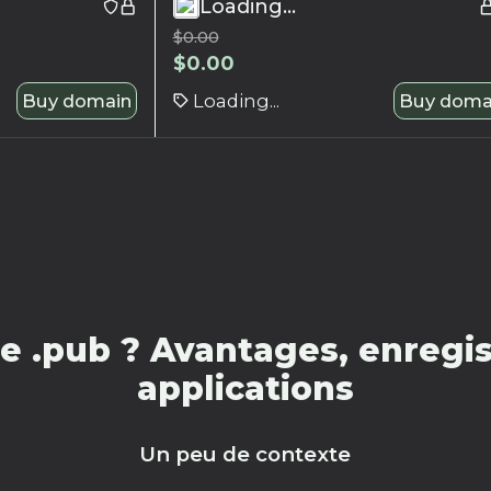
Loading...
$
0.00
$
0.00
Buy domain
Loading...
Buy doma
 .pub ? Avantages, enregis
applications
Un peu de contexte