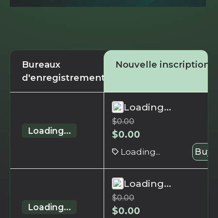
Bureaux
Nouvelle inscription
d'enregistrement
Loading...
$
0.00
Loading...
$
0.00
Loading...
Buy 
Loading...
$
0.00
Loading...
$
0.00