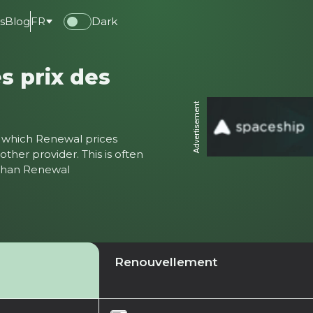
s
Blog
FR
Dark
s prix des
Advertisement
ter which Renewal prices
ther provider. This is often
 than Renewal
Renouvellement