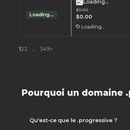
Loading...
$
0.00
Loading...
$
0.00
Loading...
1
2
3
...
349
>
Pourquoi un domaine .
Qu'est-ce que le .progressive ?