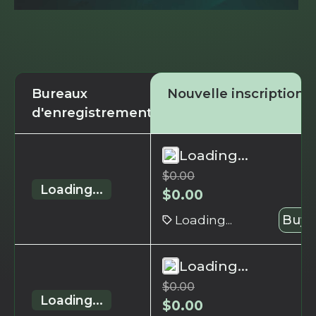
Bureaux
Nouvelle inscription
d'enregistrement
Loading...
$
0.00
Loading...
$
0.00
Loading...
Buy 
Loading...
$
0.00
Loading...
$
0.00