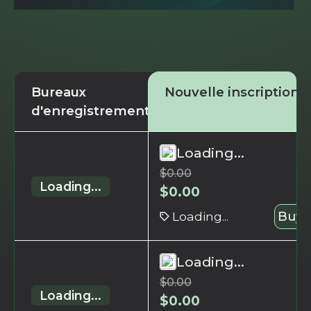
Bureaux
Nouvelle inscription
d'enregistrement
Loading...
$
0.00
Loading...
$
0.00
Loading...
Buy 
Loading...
$
0.00
Loading...
$
0.00