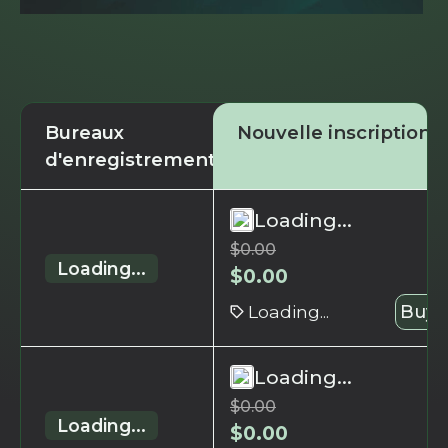
Bureaux
Nouvelle inscription
d'enregistrement
Loading...
$
0.00
Loading...
$
0.00
Loading...
Buy 
Loading...
$
0.00
Loading...
$
0.00