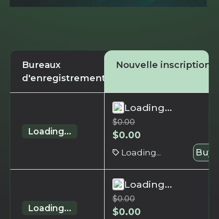
Bureaux
Nouvelle inscription
d'enregistrement
Loading...
$
0.00
Loading...
$
0.00
Loading...
Buy 
Loading...
$
0.00
Loading...
$
0.00