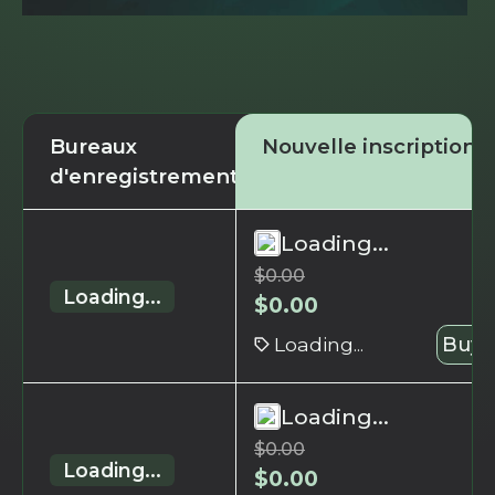
Bureaux
Nouvelle inscription
d'enregistrement
Loading...
$
0.00
Loading...
$
0.00
Loading...
Buy 
Loading...
$
0.00
Loading...
$
0.00