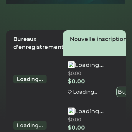
Bureaux
Nouvelle inscription
d'enregistrement
Loading...
$
0.00
Loading...
$
0.00
Loading...
Buy 
Loading...
$
0.00
Loading...
$
0.00