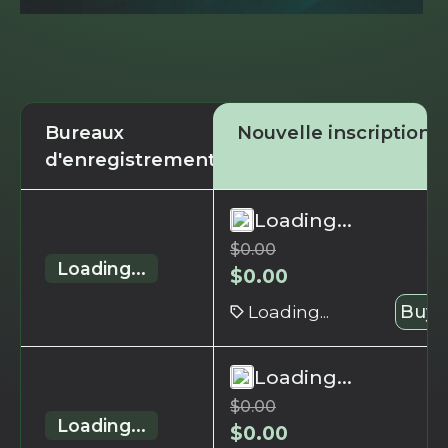
Bureaux
Nouvelle inscription
d'enregistrement
Loading...
$
0.00
Loading...
$
0.00
Loading...
Buy 
Loading...
$
0.00
Loading...
$
0.00