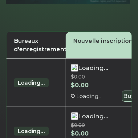
Bureaux
Nouvelle inscription
d'enregistrement
Loading...
$
0.00
Loading...
$
0.00
Loading...
Buy 
Loading...
$
0.00
Loading...
$
0.00