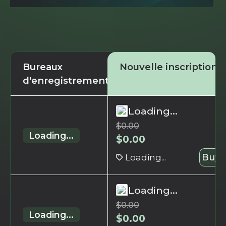
Bureaux
Nouvelle inscription
d'enregistrement
Loading...
$
0.00
Loading...
$
0.00
Loading...
Buy 
Loading...
$
0.00
Loading...
$
0.00