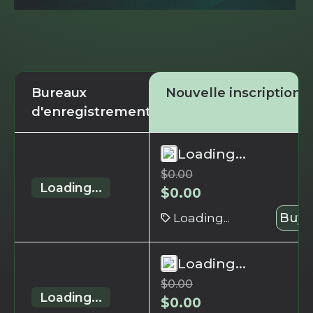
Bureaux
Nouvelle inscription
d'enregistrement
Loading...
$
0.00
Loading...
$
0.00
Loading...
Buy 
Loading...
$
0.00
Loading...
$
0.00