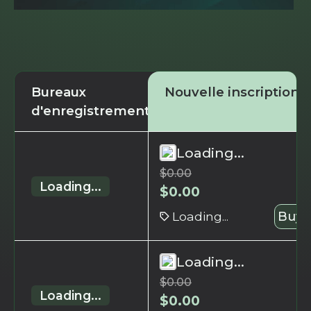
Bureaux
Nouvelle inscription
d'enregistrement
Loading...
$
0.00
Loading...
$
0.00
Loading...
Buy 
Loading...
$
0.00
Loading...
$
0.00