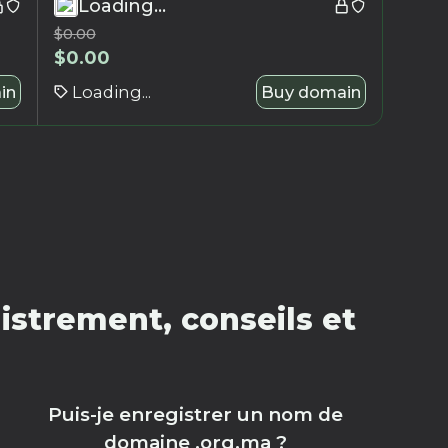
Loading...
$
0.00
$
0.00
in
Loading...
Buy domain
strement, conseils et
Puis-je enregistrer un nom de
domaine .org.ma ?