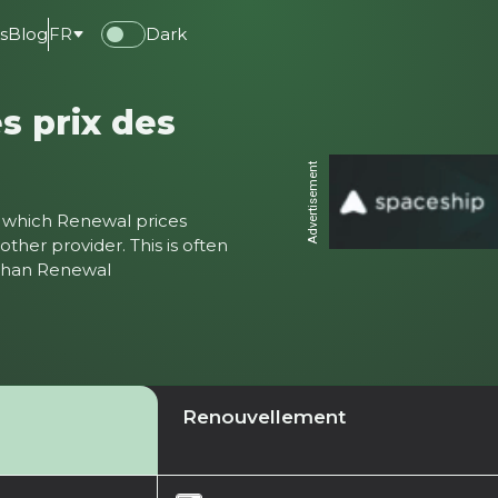
s
Blog
FR
Dark
s prix des
Advertisement
ter which Renewal prices
ther provider. This is often
 than Renewal
Renouvellement