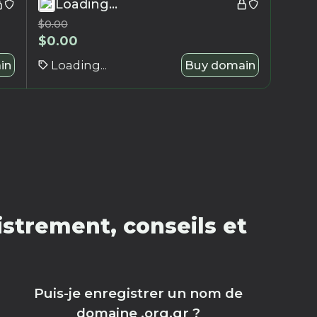
Loading...
$
0.00
$
0.00
in
Loading...
Buy domain
strement, conseils et
Puis-je enregistrer un nom de
domaine .org.gr ?