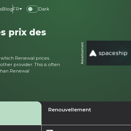
s
Blog
FR
Dark
s prix des
Advertisement
ter which Renewal prices
ther provider. This is often
 than Renewal
Renouvellement