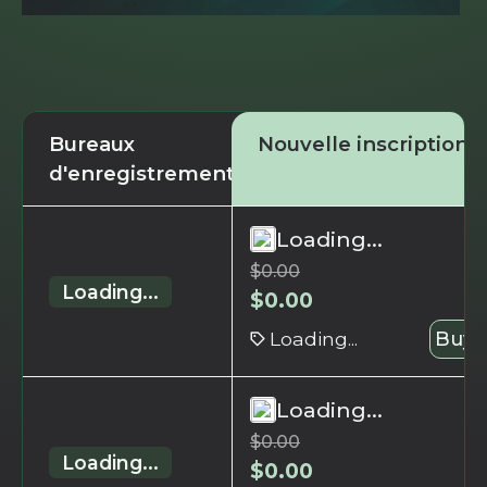
Bureaux
Nouvelle inscription
d'enregistrement
Loading...
$
0.00
Loading...
$
0.00
Loading...
Buy 
Loading...
$
0.00
Loading...
$
0.00