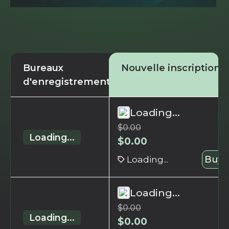
Bureaux
Nouvelle inscription
d'enregistrement
Loading...
$
0.00
Loading...
$
0.00
Loading...
Buy 
Loading...
$
0.00
Loading...
$
0.00