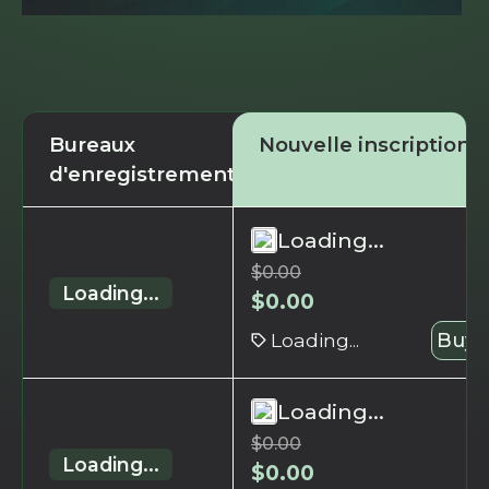
Bureaux
Nouvelle inscription
d'enregistrement
Loading...
$
0.00
Loading...
$
0.00
Loading...
Buy 
Loading...
$
0.00
Loading...
$
0.00