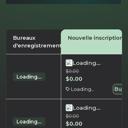
Bureaux
Nouvelle inscription
d'enregistrement
Loading...
$
0.00
Loading...
$
0.00
Loading...
Buy 
Loading...
$
0.00
Loading...
$
0.00