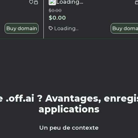
Loading...
$
0.00
$
0.00
Buy domain
Loading...
Buy doma
.off.ai ? Avantages, enregi
applications
Un peu de contexte