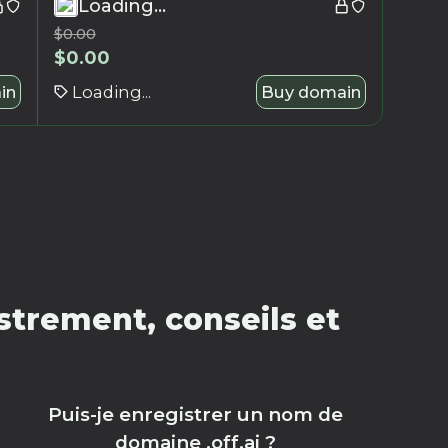
Loading...
$
0.00
$
0.00
in
Loading...
Buy domain
strement, conseils et
Puis-je enregistrer un nom de
domaine .off.ai ?