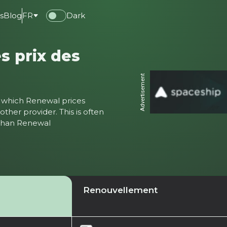
s
Blog
FR
Dark
s prix des
Advertisement
ter which Renewal prices
ther provider. This is often
 than Renewal
Renouvellement