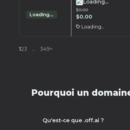
Loading...
$
0.00
Loading...
$
0.00
Loading...
1
2
3
...
349
>
Pourquoi un domaine 
Qu'est-ce que .off.ai ?