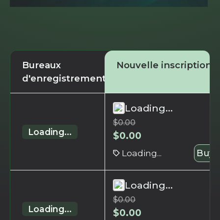
Bureaux
Nouvelle inscription
d'enregistrement
Loading...
$
0.00
Loading...
$
0.00
Loading...
Buy 
Loading...
$
0.00
Loading...
$
0.00